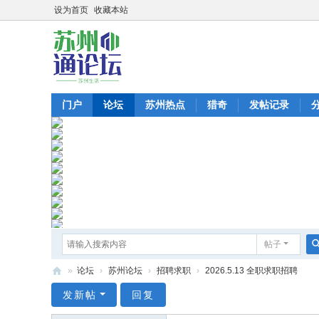
设为首页
收藏本站
门户
论坛
苏州热点
猎奇
发帖记录
帖子
»
论坛
›
苏州论坛
›
招聘求职
›
2026.5.13 全职求职招聘
苏
发新帖
回复
州