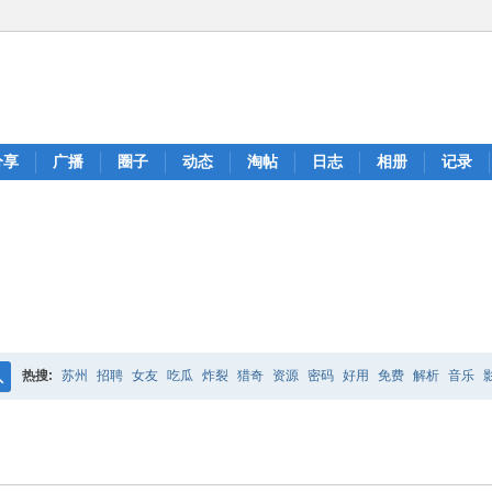
分享
广播
圈子
动态
淘帖
日志
相册
记录
热搜:
苏州
招聘
女友
吃瓜
炸裂
猎奇
资源
密码
好用
免费
解析
音乐
搜
索