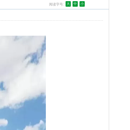
大
中
小
阅读字号: