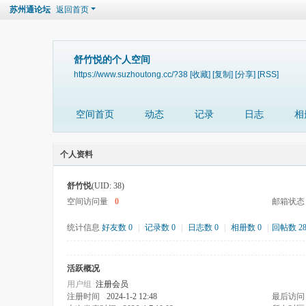
苏州通论坛
返回首页
舒竹悦的个人空间
https://www.suzhoutong.cc/?38
[收藏]
[复制]
[分享]
[RSS]
空间首页
动态
记录
日志
相
个人资料
舒竹悦
(UID: 38)
空间访问量
0
邮箱状态
统计信息
好友数 0
|
记录数 0
|
日志数 0
|
相册数 0
|
回帖数 2
活跃概况
用户组
注册会员
注册时间
2024-1-2 12:48
最后访问