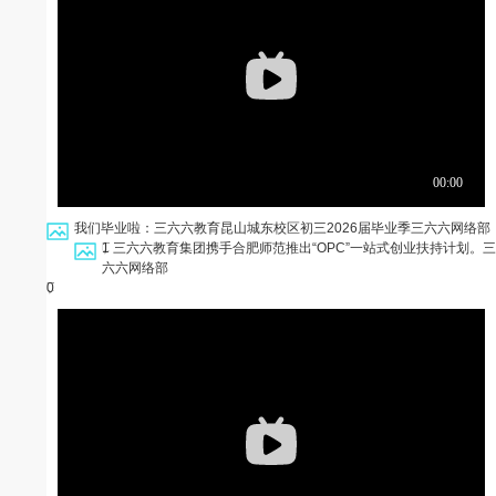
我们毕业啦：三六六教育昆山城东校区初三2026届毕业季
三六六网络部
1
三六六教育集团携手合肥师范推出“OPC”一站式创业扶持计划。
三
六六网络部
0