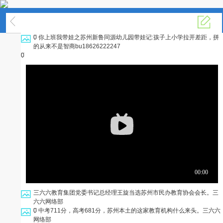
矩阵营销
0
你上班我带娃之苏州新鲁同源幼儿园带娃记:孩子上小学拉开差距，拼
的从来不是智商
bu18626222247
0
三六六教育集团党委书记总经理王旋当选苏州市民办教育协会会长。
三
六六网络部
0
中考711分，高考681分，苏州本土的这家教育机构什么来头。
三六六
网络部