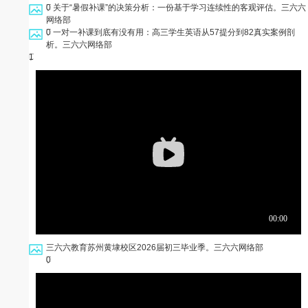
0
关于“暑假补课”的决策分析：一份基于学习连续性的客观评估。
三六六
网络部
0
一对一补课到底有没有用：高三学生英语从57提分到82真实案例剖
析。
三六六网络部
1
三六六教育苏州黄埭校区2026届初三毕业季。
三六六网络部
0