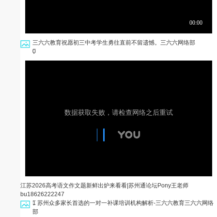
三六六教育祝愿初三中考学生勇往直前不留遗憾。
三六六网络部
0
江苏2026高考语文作文题新鲜出炉来看看|苏州通论坛Pony王老师
bu18626222247
1
苏州众多家长首选的一对一补课培训机构解析-三六六教育
三六六网络
部