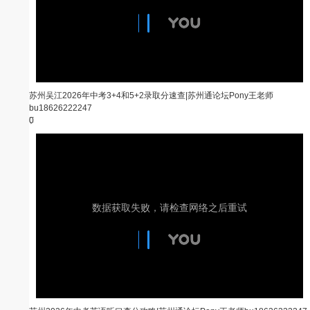
苏州吴江2026年中考3+4和5+2录取分速查|苏州通论坛Pony王老师
bu18626222247
0