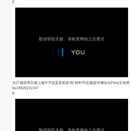
0
当27届高考日撞上端午节这妥妥的高“粽”好时节拉满|苏州通论坛Pony王老师
bu18626222247
0