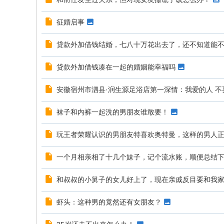
征婚启事
贷款外加借钱结婚，七八十万花出去了，还不知道能
贷款外加借钱凑在一起的婚姻能幸福吗
安徽宿州市泗县·润生源足浴店第一深情：我爱的人 不
袜子和内裤一起洗的男朋友谁敢要！
玩王者荣耀认识的男朋友特喜欢奥特曼，这样的男人
一个月相亲相了十几个妹子，记个流水账，顺便总结
和叔叔的小舅子的女儿好上了，现在亲戚反目要和我
虾头：这种男的竟然还有女朋友？