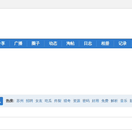
分享
广播
圈子
动态
淘帖
日志
相册
记录
热搜:
苏州
招聘
女友
吃瓜
炸裂
猎奇
资源
密码
好用
免费
解析
音乐
搜
索