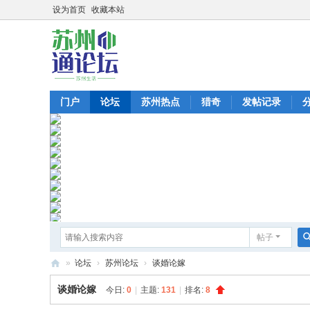
设为首页
收藏本站
门户
论坛
苏州热点
猎奇
发帖记录
帖子
»
论坛
›
苏州论坛
›
谈婚论嫁
苏
谈婚论嫁
今日:
0
|
主题:
131
|
排名:
8
州