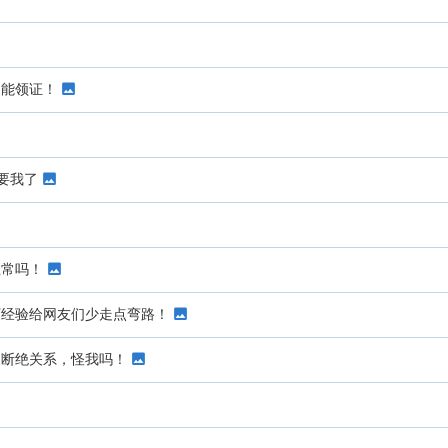
不能领证！
要我了
正常吗！
下经验给网友们少走点弯路！
家断绝关系，怪我吗！