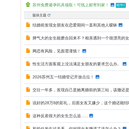
苏州免费避孕药具领取！可线上邮寄到家！
精华1
版块主题
结婚前发现女朋友在恋爱期间一直和其他人暧昧
脾气大的女生能磨合回来不？相亲遇到一个很漂亮的
网恋有风险，见面需谨慎！
性生活方面客观上没法满足女朋友的要求怎么办。
2026苏州五一结婚登记开放点位！
交往一年多，发现自己是她离婚前的第三站，该撤还
说好的28万8的彩礼，后面女友又嫌少，这个婚还能结
这种反差很大的女生怎么追......
和前任发生过关系，但对现女友撒谎了该怎么办？