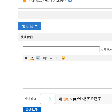
​35岁还走不出来怎么办！
发新帖
快速发帖
还可输
请
拖动
左侧滑块将图片还原
*
滑块验证:
发表帖子