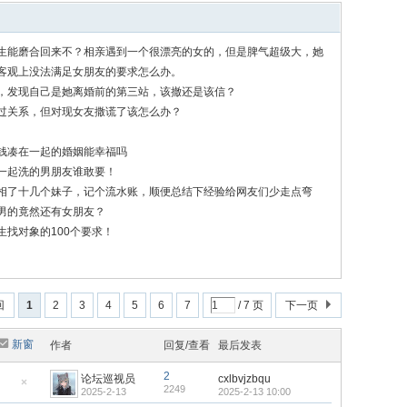
生能磨合回来不？相亲遇到一个很漂亮的女的，但是脾气超级大，她
客观上没法满足女朋友的要求怎么办。
，发现自己是她离婚前的第三站，该撤还是该信？
过关系，但对现女友撒谎了该怎么办？
钱凑在一起的婚姻能幸福吗
一起洗的男朋友谁敢要！
相了十几个妹子，记个流水账，顺便总结下经验给网友们少走点弯
男的竟然还有女朋友？
生找对象的100个要求！
回
1
2
3
4
5
6
7
/ 7 页
下一页
新窗
作者
回复/查看
最后发表
2
论坛巡视员
cxlbvjzbqu
2249
2025-2-13
2025-2-13 10:00
隐
藏