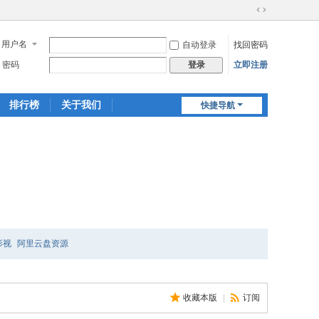
切
换
用户名
自动登录
找回密码
到
宽
密码
立即注册
登录
版
排行榜
关于我们
快捷导航
影视
阿里云盘资源
收藏本版
|
订阅