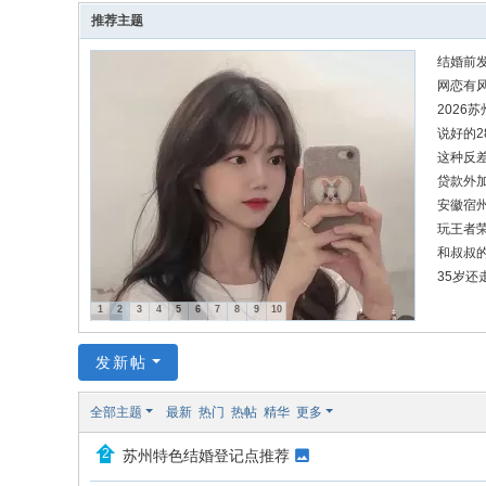
通
推荐主题
论
结婚前
坛
网恋有
2026
说好的
这种反差很
贷款外
安徽宿
玩王者
和叔叔
​35岁
1
2
3
4
5
6
7
8
9
10
发新帖
全部主题
最新
热门
热帖
精华
更多
苏州特色结婚登记点推荐