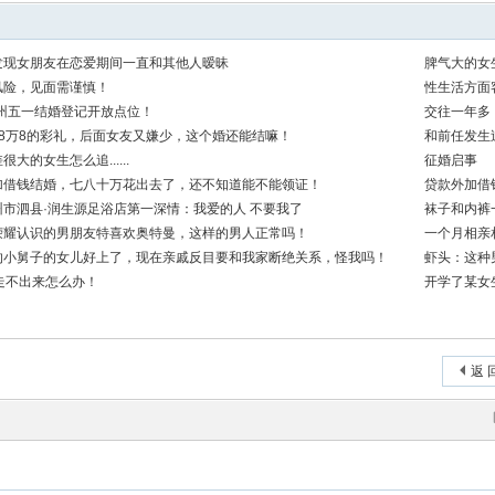
发现女朋友在恋爱期间一直和其他人暧昧
脾气大的女
知道自己
风险，见面需谨慎！
性生活方面
苏州五一结婚登记开放点位！
交往一年多
28万8的彩礼，后面女友又嫌少，这个婚还能结嘛！
和前任发生
大的女生怎么追......
征婚启事
加借钱结婚，七八十万花出去了，还不知道能不能领证！
贷款外加借
州市泗县·润生源足浴店第一深情：我爱的人 不要我了
袜子和内裤
荣耀认识的男朋友特喜欢奥特曼，这样的男人正常吗！
一个月相亲
路！
的小舅子的女儿好上了，现在亲戚反目要和我家断绝关系，怪我吗！
虾头：这种
还走不出来怎么办！
开学了某女
返 