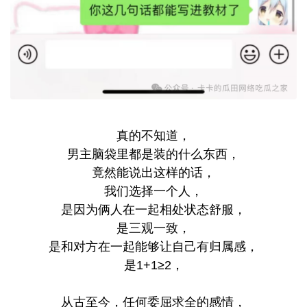
真的不知道，
男主脑袋里都是装的什么东西，
竟然能说出这样的话，
我们选择一个人，
是因为俩人在一起相处状态舒服，
是三观一致，
是和对方在一起能够让自己有归属感，
是1+1≥2，
从古至今，任何委屈求全的感情，