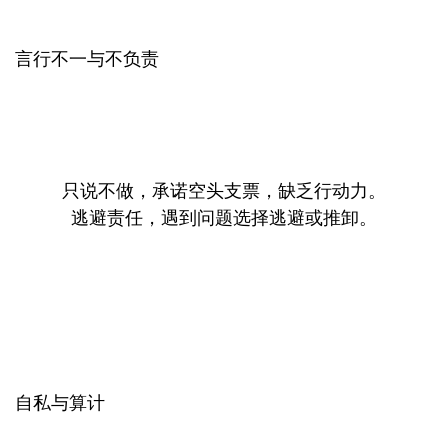
言行不一与不负责
只说不做，承诺空头支票，缺乏行动力。
逃避责任，遇到问题选择逃避或推卸。
自私与算计