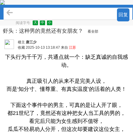
谈婚论嫁
回复
大
中
小
阅读字号:
虾头：这种男的竟然还有女朋友？
看全部
楼主
唐三少
收藏
2025-10-13 13:18:47 来自
江苏
下头行为千千万，共通点就一个：缺乏真诚的自我感
动。
真正吸引人的从来不是完美人设，
而是‘知分寸、懂尊重、有真实温度’的活着的人类！
下面这个事件中的男主，可真的是让人开了眼，
都21世纪了，竟然还有这种把女人当工具的男的，
看完后只能为女生感到不值呀，
瓜瓜不轻易劝人分开，但这次却要建议这位女主，