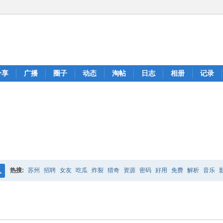
分享
广播
圈子
动态
淘帖
日志
相册
记录
热搜:
苏州
招聘
女友
吃瓜
炸裂
猎奇
资源
密码
好用
免费
解析
音乐
搜
索