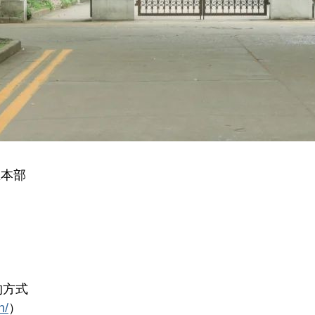
区本部
日
约方式
n/
）