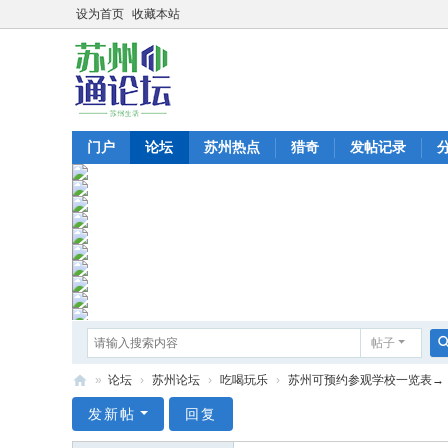
设为首页
收藏本站
门户
论坛
苏州热点
猎奇
发帖记录
帖子
»
论坛
›
苏州论坛
›
吃喝玩乐
›
苏州可预约参观学校一览表→
苏
发新帖
回复
州