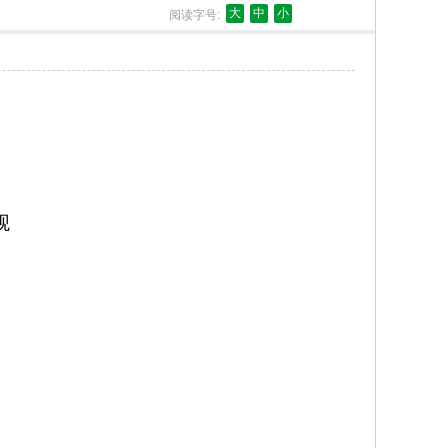
大
中
小
阅读字号:
观