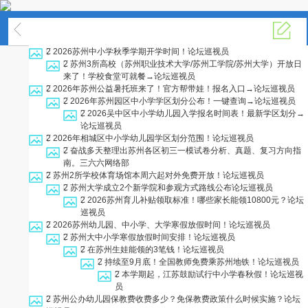
本地生活
2
2026苏州中小学秋季学期开学时间！
论坛巡视员
2
苏州3所高校（苏州职业技术大学/苏州工学院/苏州大学）开放日
来了！学校食堂可就餐→
论坛巡视员
2
2026年苏州公益暑托班来了！官方帮带娃！报名入口→
论坛巡视员
2
2026年苏州园区中小学学区划分公布！一键查询→
论坛巡视员
2
2026吴中区中小学幼儿园入学报名时间表！最新学区划分→
论坛巡视员
2
2026年相城区中小学幼儿园学区划分范围！
论坛巡视员
2
奋战多天整理出苏州各区初三一模试卷分析、真题、复习方向指
南。
三六六网络部
2
苏州2所学校体育场馆本周六起对外免费开放！
论坛巡视员
2
苏州大学成立2个新学院和参观方式路线公布
论坛巡视员
2
2026苏州育儿补贴领取标准！哪些家长能领10800元？
论坛
巡视员
2
2026苏州幼儿园、中小学、大学寒假放假时间！
论坛巡视员
2
苏州大中小学寒假放假时间安排！
论坛巡视员
2
在苏州生娃能领的3笔钱！
论坛巡视员
2
持续至9月底！全国教师免费乘苏州地铁！
论坛巡视员
2
本学期起，江苏鼓励试行中小学春秋假！
论坛巡视
员
2
苏州公办幼儿园保教费收费多少？免保教费政策什么时候实施？
论坛