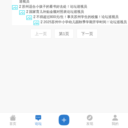
巡视员
2
苏州适合小孩子的看书好去处！
论坛巡视员
2
国家育儿补贴金额对照表
论坛巡视员
2
不得超过800元/生！事关苏州学生的校服！
论坛巡视员
2
2025苏州中小学幼儿园秋季学期开学时间！
论坛巡视员
上一页
第1页
下一页
首页
论坛
发现
我的