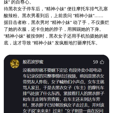
妹" 的自尊心。
待黑衣女子停车后，"精神小妹" 便往摩托车排气孔塞
酸辣粉。黑衣男看到后，上前质问 "精神小妹"……
据目击者称，黑衣男对 "精神小妹" 动了手，不仅撕烂
了她的衣服，还卡住她的脖子，用脚踢她的下身。
"精神小妹" 被按倒时，黑衣女子还用手机拍摄她的裙
底，这才导致 "精神小妹" 发疯般地打砸摩托车。