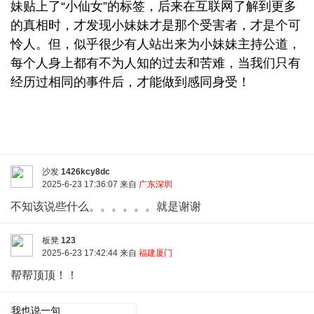
妹贴上了“小仙女”的标签，后来在互联网了解到更多
的真相时，才发现小妹妹才是那个受害者，才是个可
怜人。但，似乎很少有人站出来为小妹妹主持公道，
每个人身上都有不为人知的过去和苦难，当我们只有
经历过相同的事件后，才能做到感同身受！
沙发
1426kcy8dc
2025-6-23 17:36:07 来自
广东深圳
不知该说些什么。。。。。。就是谢谢
板凳
123
2025-6-23 17:42:44 来自
福建厦门
帮帮顶顶！！