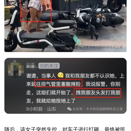
随后，该女子突然失控，对车子进行打砸，最终被民