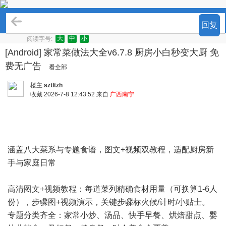
精品软件
回复
大
中
小
阅读字号:
[Android] 家常菜做法大全v6.7.8 厨房小白秒变大厨 免
费无广告
看全部
楼主
sztltzh
收藏
2026-7-8 12:43:52 来自
广西南宁
涵盖八大菜系与专题食谱，图文+视频双教程，适配厨房新
手与家庭日常
高清图文+视频教程：每道菜列精确食材用量（可换算1-6人
份），步骤图+视频演示，关键步骤标火候/计时/小贴士。
专题分类齐全：家常小炒、汤品、快手早餐、烘焙甜点、婴