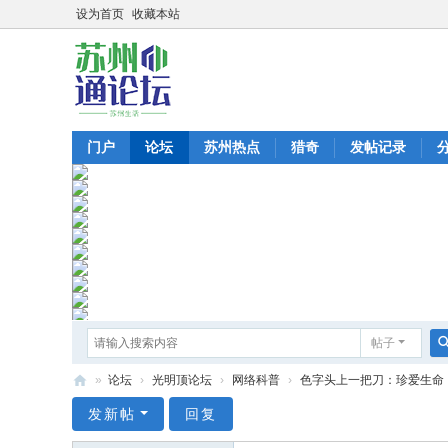
设为首页
收藏本站
门户
论坛
苏州热点
猎奇
发帖记录
帖子
»
论坛
›
光明顶论坛
›
网络科普
›
色字头上一把刀：珍爱生命，远
苏
发新帖
回复
州