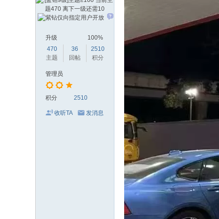
升级
100%
470
36
2510
主题
回帖
积分
管理员
积分
2510
收听TA
发消息