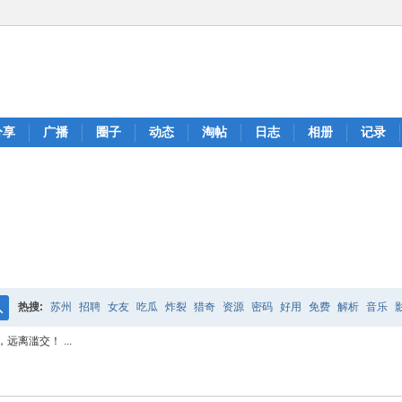
分享
广播
圈子
动态
淘帖
日志
相册
记录
热搜:
苏州
招聘
女友
吃瓜
炸裂
猎奇
资源
密码
好用
免费
解析
音乐
搜
离滥交！ ...
索