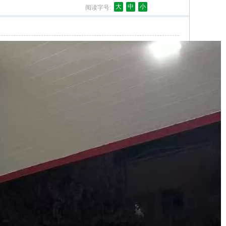
大
中
小
阅读字号: