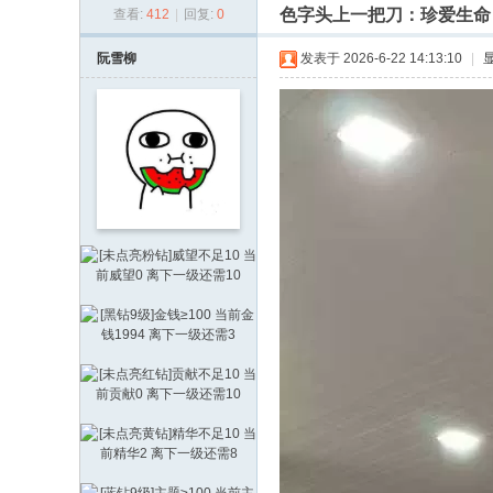
色字头上一把刀：珍爱生命
查看:
412
|
回复:
0
通
论
阮雪柳
发表于 2026-6-22 14:13:10
|
坛