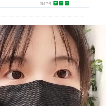
大
中
小
阅读字号: