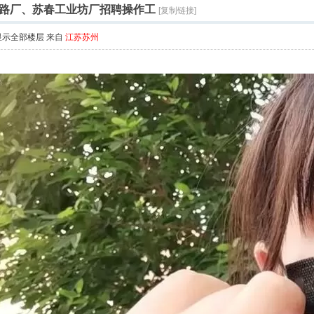
路厂、苏春工业坊厂招聘操作工
[复制链接]
显示全部楼层
来自
江苏苏州