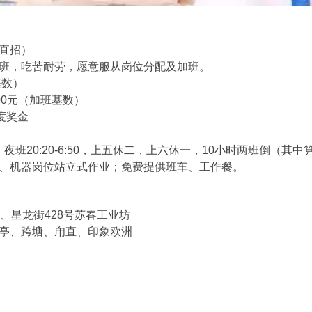
直招）
班，吃苦耐劳，愿意服从岗位分配及加班。
基数）
00元（加班基数）
度奖金
20 夜班20:20-6:50，上五休二，上六休一，10小时两班倒（
、机器岗位站立式作业；免费提供班车、工作餐。
、星龙街428号苏春工业坊
亭、跨塘、甪直、印象欧洲