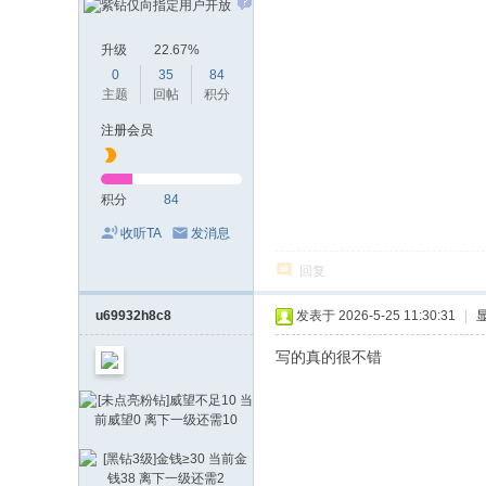
升级
22.67%
0
35
84
主题
回帖
积分
注册会员
积分
84
收听TA
发消息
回复
u69932h8c8
发表于 2026-5-25 11:30:31
|
写的真的很不错