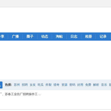
分享
广播
圈子
动态
淘帖
日志
相册
记录
热搜:
苏州
招聘
女友
吃瓜
炸裂
猎奇
资源
密码
好用
免费
解析
音乐
搜
、苏春工业坊厂招聘操作工 ...
索