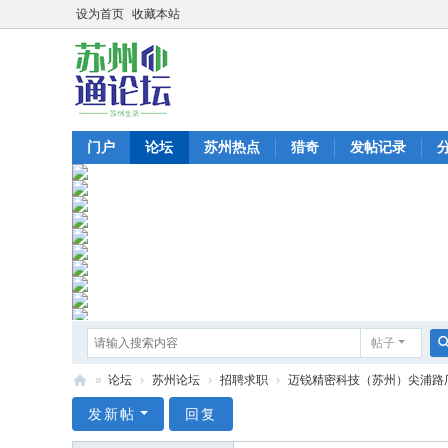
设为首页
收藏本站
门户
论坛
苏州热点
猎奇
发帖记录
帖子
»
论坛
›
苏州论坛
›
招聘求职
›
迈锐精密科技（苏州）尖浦路厂
苏
发新帖
回复
州