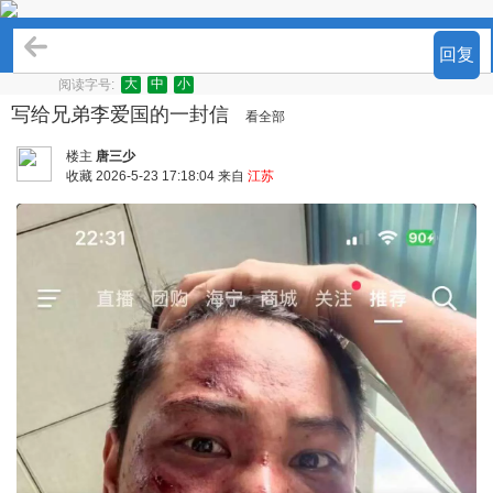
奇趣百科
回复
大
中
小
阅读字号:
写给兄弟李爱国的一封信
看全部
楼主
唐三少
收藏
2026-5-23 17:18:04 来自
江苏