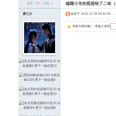
瞌睡小羊的屁股给了二哈（
查看:
747
|
回复:
2
通
论
唐三少
发表于 2025-11-25 09:44:48
|
坛
本帖为密码帖 ，请输入密码