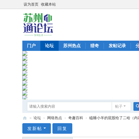
设为首页
收藏本站
门户
论坛
苏州热点
猎奇
发帖记录
帖子
»
论坛
›
网络热点
›
奇趣百科
›
瞌睡小羊的屁股给了二哈（内容
苏
发新帖
回复
州