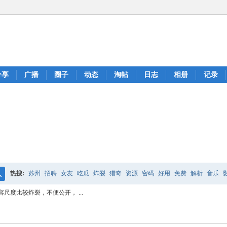
分享
广播
圈子
动态
淘帖
日志
相册
记录
热搜:
苏州
招聘
女友
吃瓜
炸裂
猎奇
资源
密码
好用
免费
解析
音乐
搜
尺度比较炸裂，不便公开， ...
索