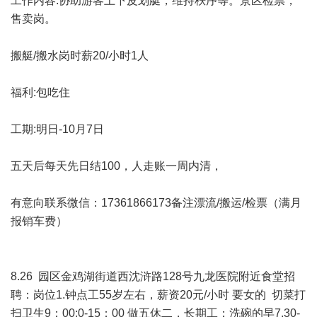
工作内容:协助游客上下皮划艇，维持秩序等。景区检票，
售卖岗。
搬艇/搬水岗时薪20/小时1人
福利:包吃住
工期:明日-10月7日
五天后每天先日结100，人走账一周内清，
有意向联系微信：17361866173备注漂流/搬运/检票（满月
报销车费）
8.26 园区金鸡湖街道西沈浒路128号九龙医院附近食堂招
聘：岗位1.钟点工55岁左右，薪资20元/小时 要女的 切菜打
扫卫生9：00:0-15：00 做五休二，长期工：洗碗的早7.30-