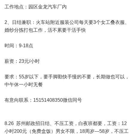
工作地点：园区金龙汽车厂内
2、日结兼职：火车站附近服装公司每天要3个女工叠衣服、
婚纱分拣打包工作，活不累要干活手快
时间：9-18点
薪资：23元/小时
要求：55岁以下，要手脚勤快手慢的不要，长期做也可以，
中午休一小时无餐
有意向联系：15151408350微信同号
8.26 苏州邮政招日结、不压工资，白夜班都要，工资：12
小时200元（免费盒饭）男女不限，18周岁—58岁，不压工