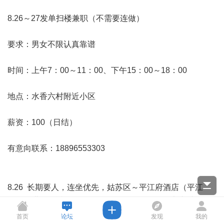
8.26～27发单扫楼兼职（不需要连做）
要求：男女不限认真靠谱
时间：上午7：00～11：00、下午15：00～18：00
地点：水香六村附近小区
薪资：100（日结）
有意向联系：18896553303
8.26 长期要人，连坐优先，姑苏区～平江府酒店（平江
路、白塔路附近）10.00-22.00左右、男，提前半小时到酒
店换衣服用餐17/小时 下班结，团结桥夜宵店17.00-1.00左
首页
论坛
发现
我的