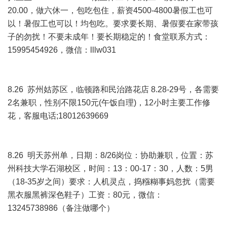
20.00，做六休一，包吃包住，薪资4500-4800暑假工也可
以！暑假工也可以！均包吃。要求要长期、暑假要在家带孩
子的勿扰！不要未成年！要长期稳定的！食堂联系方式：
15995454926，微信：lllw031
8.26 苏州姑苏区，临顿路和民治路花店 8.28-29号，各需要
2名兼职，性别不限150元(午饭自理)，12小时主要工作修
花，客服电话;18012639669
8.26 明天苏州单，日期：8/26岗位：协助兼职，位置：苏
州科技大学石湖校区，时间：13：00-17：30，人数：5男
（18-35岁之间）要求：人机灵点，捣糨糊事妈忽扰（需要
黑衣服黑裤深色鞋子）工资：80元，微信：
13245738986（备注做哪个）