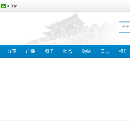
加微信
帖子
分享
广播
圈子
动态
淘帖
日志
相册