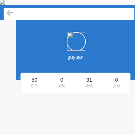
guyuan的资料
guyuan
50
0
31
0
积分
威望
金钱
贡献